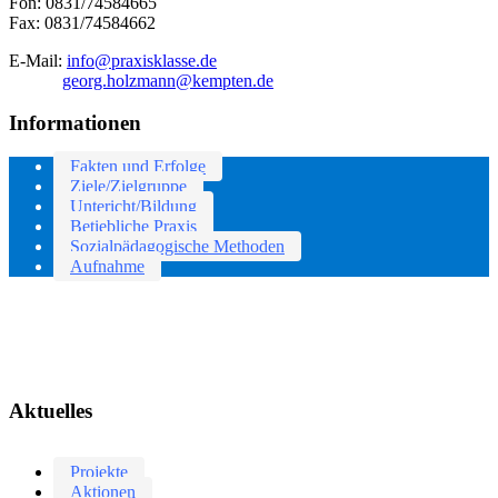
Fon: 0831/74584665
Fax: 0831/74584662
E-Mail:
info@praxisklasse.de
georg.holzmann@kempten.de
Informationen
Fakten und Erfolge
Ziele/Zielgruppe
Untericht/Bildung
Betiebliche Praxis
Sozialpädagogische Methoden
Aufnahme
Aktuelles
Projekte
Aktionen