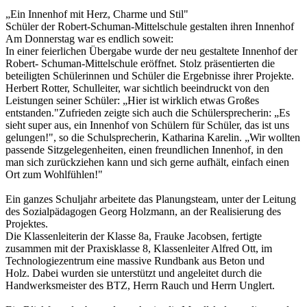
„Ein Innenhof mit Herz, Charme und Stil"
Schüler der Robert-Schuman-Mittelschule gestalten ihren Innenhof
Am Donnerstag war es endlich soweit:
In einer feierlichen Übergabe wurde der neu gestaltete Innenhof der
Robert- Schuman-Mittelschule eröffnet. Stolz präsentierten die
beteiligten Schülerinnen und Schüler die Ergebnisse ihrer Projekte.
Herbert Rotter, Schulleiter, war sichtlich beeindruckt von den
Leistungen seiner Schüler: „Hier ist wirklich etwas Großes
entstanden."Zufrieden zeigte sich auch die Schülersprecherin: „Es
sieht super aus, ein Innenhof von Schülern für Schüler, das ist uns
gelungen!", so die Schulsprecherin, Katharina Karelin. „Wir wollten
passende Sitzgelegenheiten, einen freundlichen Innenhof, in den
man sich zurückziehen kann und sich gerne aufhält, einfach einen
Ort zum Wohlfühlen!"
Ein ganzes Schuljahr arbeitete das Planungsteam, unter der Leitung
des Sozialpädagogen Georg Holzmann, an der Realisierung des
Projektes.
Die Klassenleiterin der Klasse 8a, Frauke Jacobsen, fertigte
zusammen mit der Praxisklasse 8, Klassenleiter Alfred Ott, im
Technologiezentrum eine massive Rundbank aus Beton und
Holz. Dabei wurden sie unterstützt und angeleitet durch die
Handwerksmeister des BTZ, Herrn Rauch und Herrn Unglert.